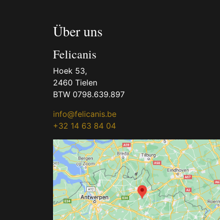
Über uns
Felicanis
Hoek 53,
2460 Tielen
BTW 0798.639.897
info@felicanis.be
+32 14 63 84 04