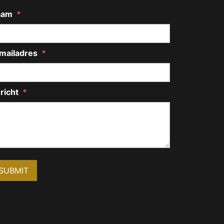
aam
*
mailadres
*
richt
*
SUBMIT