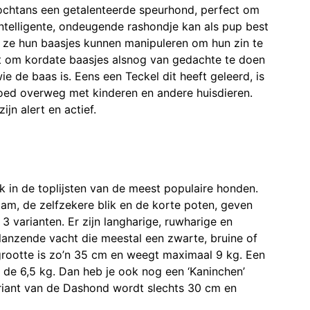
nochtans een getalenteerde speurhond, perfect om
intelligente, ondeugende rashondje kan als pup best
t ze hun baasjes kunnen manipuleren om hun zin te
t om kordate baasjes alsnog van gedachte te doen
e de baas is. Eens een Teckel dit heeft geleerd, is
oed overweg met kinderen en andere huisdieren.
jn alert en actief.
aak in de toplijsten van de meest populaire honden.
aam, de zelfzekere blik en de korte poten, geven
 3 varianten. Er zijn langharige, ruwharige en
lanzende vacht die meestal een zwarte, bruine of
dgrootte is zo’n 35 cm en weegt maximaal 9 kg. Een
e 6,5 kg. Dan heb je ook nog een ‘Kaninchen’
variant van de Dashond wordt slechts 30 cm en