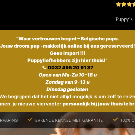
Puppy’s
“Waar vertrouwen begint – Belgische pups.
Jouw droom pup -makkelijk online bij ons gereserveerd !
Geen import !!!
Puppyliefhebbers zijn hier thuis!”
📞
0032 495 20 91 37
Open van Ma-Za 10-18 u
Zondag van 9-13 u
Dinsdag gesloten
We begrijpen dat het niet altijd mogelijk is om zelf te reize
nen je nieuwe viervoeter
persoonlijk bij jouw thuis te b
ERVARING
ERKENDE KENNEL MET GARANTIE
100% 