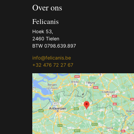
Over ons
Felicanis
Hoek 53,
2460 Tielen
BTW 0798.639.897
info@felicanis.be
+32 476 72 27 67