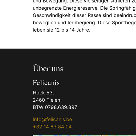
und Bewegung. Diese vielseitigen Athleten z
unbegrenzte Energiereserve. Die Springfähigk
Geschwindigkeit dieser Rasse sind beeindru
beweglich und lernbegierig. Diese Sportbege
leben sie 12 bis 14 Jahre.
Über uns
Felicanis
Hoek 53,
2460 Tielen
BTW 0798.639.897
info@felicanis.be
+32 14 63 84 04