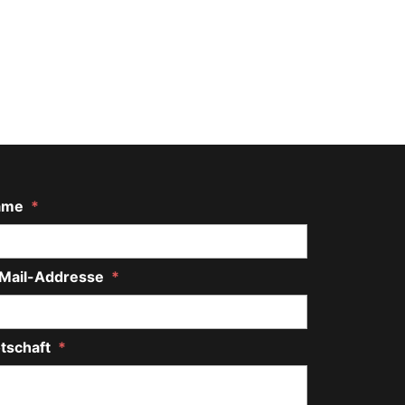
ame
*
Mail-Addresse
*
tschaft
*